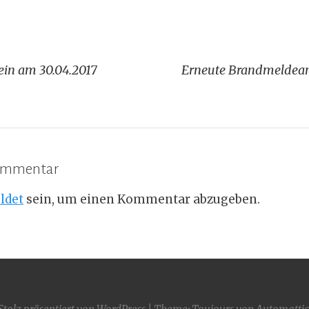
igation
lein am 30.04.2017
Erneute Brandmeldean
Kommentar
ldet
sein, um einen Kommentar abzugeben.