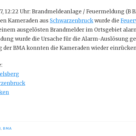
17, 12:22 Uhr: Brandmeldeanlage / Feuermeldung (B 
en Kameraden aus
Schwarzenbruck
wurde die
Feue
einem ausgelösten Brandmelder im Ortsgebiet alarm
ndung wurde die Ursache für die Alarm-Auslösung g
g der BMA konnten die Kameraden wieder einrücken
:
elsberg
rzenbruck
nken
N
,
BMA