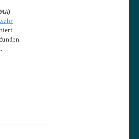
BMA)
rwehr
iert.
efunden.
.