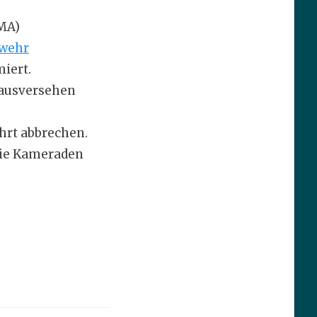
BMA)
rwehr
iert.
 ausversehen
hrt abbrechen.
die Kameraden