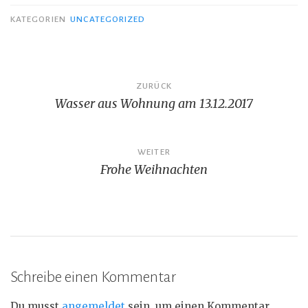
KATEGORIEN
UNCATEGORIZED
Beitragsnavigation
ZURÜCK
Wasser aus Wohnung am 13.12.2017
WEITER
Frohe Weihnachten
Schreibe einen Kommentar
Du musst
angemeldet
sein, um einen Kommentar