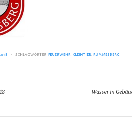
•
2018
SCHLAGWÖRTER
FEUERWEHR
,
KLEINTIER
,
RUMMESBERG
igation
18
Wasser in Gebäu