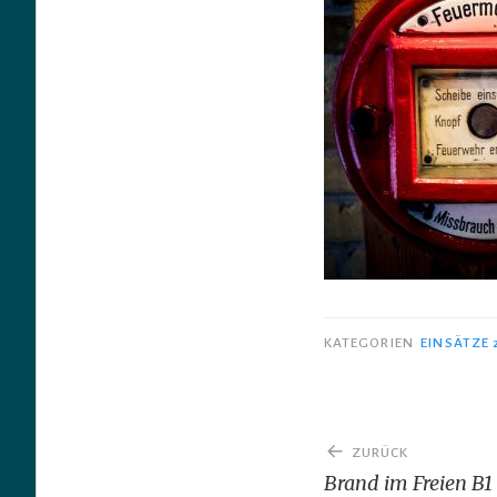
KATEGORIEN
EINSÄTZE 
Beitragsnav
ZURÜCK
Brand im Freien B1 