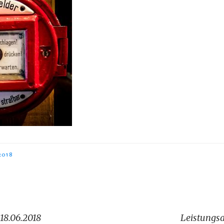
2018
igation
18.06.2018
Leistungs