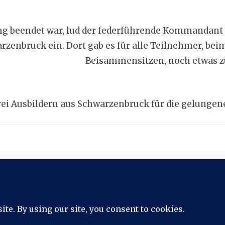
g beendet war, lud der federführende Kommandant 
zenbruck ein. Dort gab es für alle Teilnehmer, be
Beisammen
sitzen, noch etwas 
ei Ausbildern aus Schwarzenbruck für die gelungen
Stolz präsentiert von WordPress
|
Theme: Toujours von
Automattic