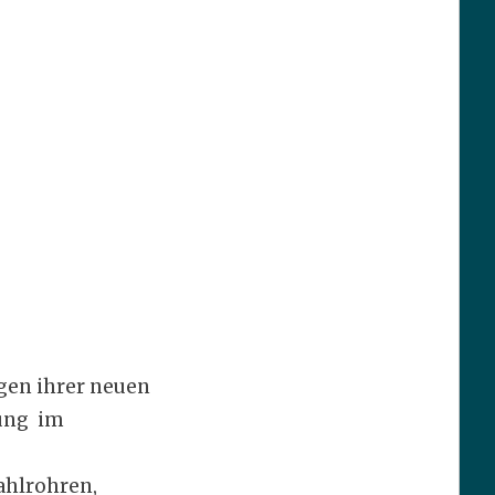
gen ihrer neuen
ung im
ahlrohren,