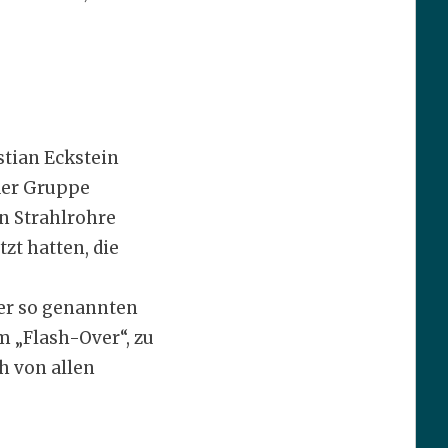
tian Eckstein
eder Gruppe
n Strahlrohre
zt hatten, die
der so genannten
 „Flash-Over“, zu
h von allen