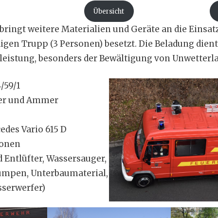
Übersicht
ringt weitere Materialien und Geräte an die Einsatz
gen Trupp (3 Personen) besetzt. Die Beladung dient 
leistung, besonders der Bewältigung von Unwetterl
/59/1
er und Ammer
des Vario 615 D
sonen
 Entlüfter, Wassersauger,
mpen, Unterbaumaterial,
serwerfer)