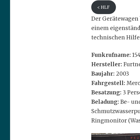
< HLF
Der Gerätewagen b
einem eigenständi
technischen Hilfe
Funkrufname:
154
Hersteller:
Furtn
Baujahr:
2003
Fahrgestell:
Merce
Besatzung:
3 Per
Beladung:
Be- und
Schmutzwasserpu
Ringmonitor (Was