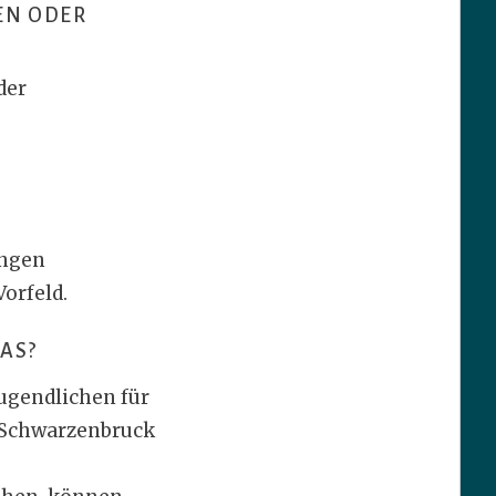
EN ODER
der
ungen
orfeld.
AS?
Jugendlichen für
e Schwarzenbruck