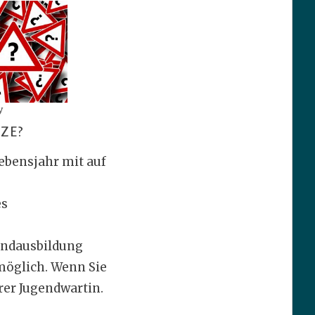
y
ZE?
ebensjahr mit auf
es
undausbildung
öglich. Wenn Sie
rer Jugendwartin.